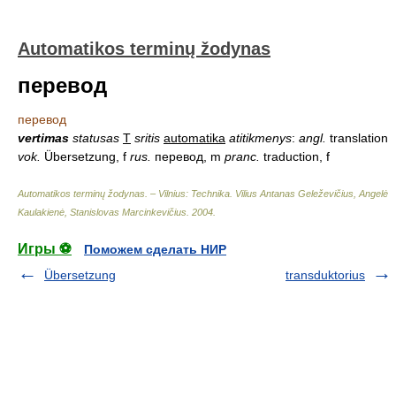
Automatikos terminų žodynas
перевод
перевод
vertimas
statusas
T
sritis
automatika
atitikmenys
:
angl.
translation
vok.
Übersetzung, f
rus.
перевод, m
pranc.
traduction, f
Automatikos terminų žodynas. – Vilnius: Technika
.
Vilius Antanas Geleževičius, Angelė
Kaulakienė, Stanislovas Marcinkevičius
.
2004
.
Игры ⚽
Поможем сделать НИР
Übersetzung
transduktorius